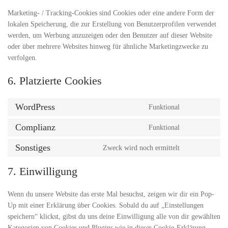
Marketing- / Tracking-Cookies sind Cookies oder eine andere Form der
lokalen Speicherung, die zur Erstellung von Benutzerprofilen verwendet
werden, um Werbung anzuzeigen oder den Benutzer auf dieser Website
oder über mehrere Websites hinweg für ähnliche Marketingzwecke zu
verfolgen.
6. Platzierte Cookies
WordPress
Funktional
Consent
to
Complianz
Funktional
Consent
service
to
wordpress
Sonstiges
Zweck wird noch ermittelt
Consent
service
to
complianz
7. Einwilligung
service
sonstiges
Wenn du unsere Website das erste Mal besuchst, zeigen wir dir ein Pop-
Up mit einer Erklärung über Cookies. Sobald du auf „Einstellungen
speichern“ klickst, gibst du uns deine Einwilligung alle von dir gewählten
Kategorien von Cookies und Plugins wie in dieser Cookie-Erklärung